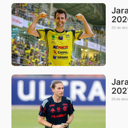
Jara
202
30 de dez
Jar
202
29 de dez