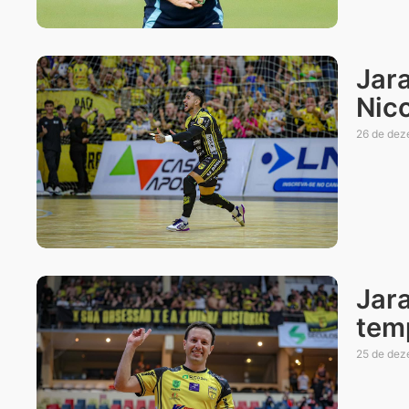
Jar
Nic
26 de dez
Jar
tem
25 de dez