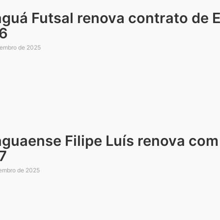
guá Futsal renova contrato de E
6
embro de 2025
aguaense Filipe Luís renova com
7
embro de 2025