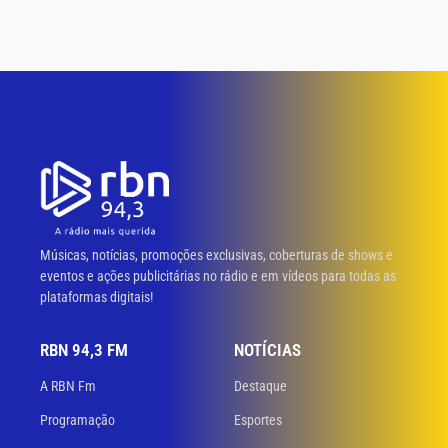
Músicas, notícias, promoções exclusivas, coberturas de shows e
eventos e ações publicitárias no rádio e em vídeos para todas as
plataformas digitais!
RBN 94,3 FM
NOTÍCIAS
A RBN Fm
Destaque
Programação
Esportes