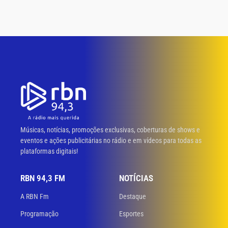
Músicas, notícias, promoções exclusivas, coberturas de shows e
eventos e ações publicitárias no rádio e em vídeos para todas as
plataformas digitais!
RBN 94,3 FM
NOTÍCIAS
A RBN Fm
Destaque
Programação
Esportes