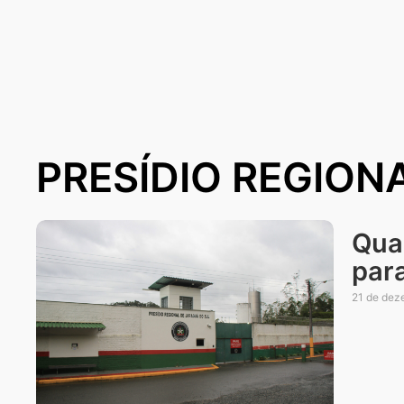
PRESÍDIO REGION
Qua
para
21 de dez