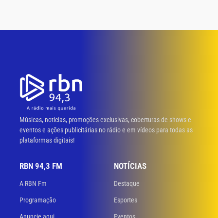
Músicas, notícias, promoções exclusivas, coberturas de shows e
eventos e ações publicitárias no rádio e em vídeos para todas as
plataformas digitais!
RBN 94,3 FM
NOTÍCIAS
A RBN Fm
Destaque
Programação
Esportes
Anuncie aqui
Eventos