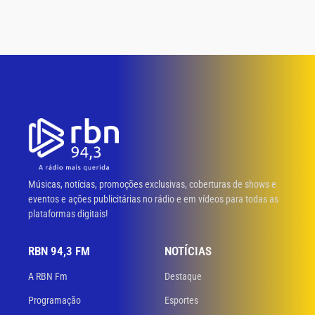
Músicas, notícias, promoções exclusivas, coberturas de shows e
eventos e ações publicitárias no rádio e em vídeos para todas as
plataformas digitais!
RBN 94,3 FM
NOTÍCIAS
A RBN Fm
Destaque
Programação
Esportes