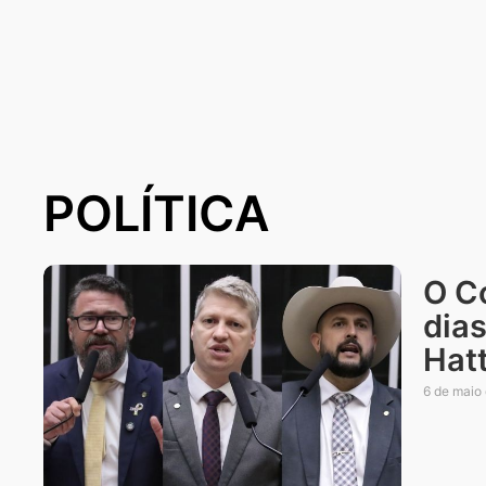
POLÍTICA
O C
dia
Hat
6 de maio