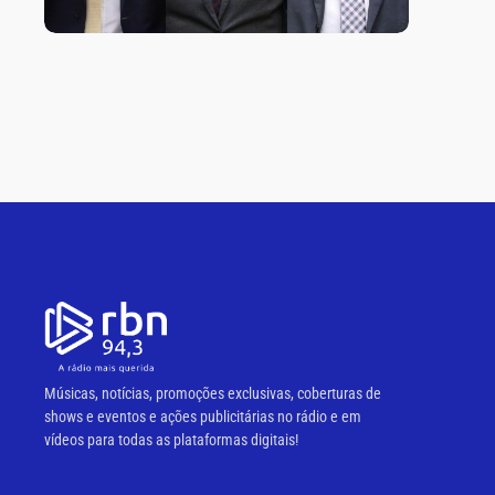
Músicas, notícias, promoções exclusivas, coberturas de
shows e eventos e ações publicitárias no rádio e em
vídeos para todas as plataformas digitais!