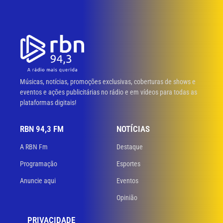
Músicas, notícias, promoções exclusivas, coberturas de shows e
eventos e ações publicitárias no rádio e em vídeos para todas as
plataformas digitais!
RBN 94,3 FM
NOTÍCIAS
A RBN Fm
Destaque
Programação
Esportes
Anuncie aqui
Eventos
Opinião
PRIVACIDADE