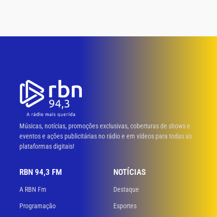
Músicas, notícias, promoções exclusivas, coberturas de shows e
eventos e ações publicitárias no rádio e em vídeos para todas as
plataformas digitais!
RBN 94,3 FM
NOTÍCIAS
A RBN Fm
Destaque
Programação
Esportes