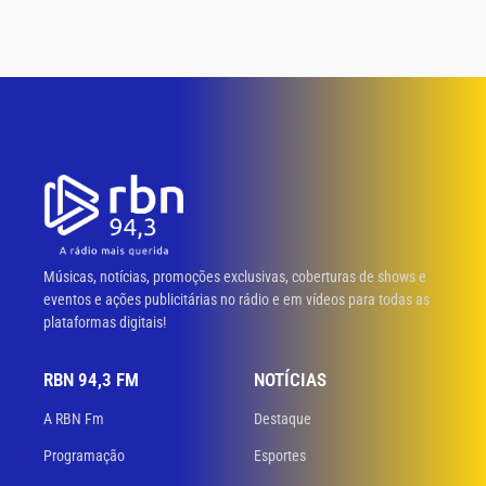
Músicas, notícias, promoções exclusivas, coberturas de shows e
eventos e ações publicitárias no rádio e em vídeos para todas as
plataformas digitais!
RBN 94,3 FM
NOTÍCIAS
A RBN Fm
Destaque
Programação
Esportes