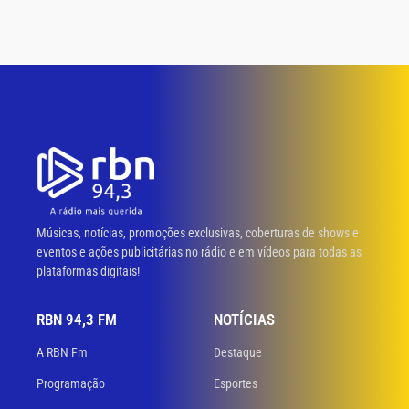
Músicas, notícias, promoções exclusivas, coberturas de shows e
eventos e ações publicitárias no rádio e em vídeos para todas as
plataformas digitais!
RBN 94,3 FM
NOTÍCIAS
A RBN Fm
Destaque
Programação
Esportes