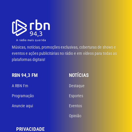
Músicas, notícias, promoções exclusivas, coberturas de shows e
eventos e ações publicitárias no rádio e em vídeos para todas as
plataformas digitais!
RBN 94,3 FM
NOTÍCIAS
A RBN Fm
Destaque
Programação
Esportes
Anuncie aqui
Eventos
Opinião
PRIVACIDADE