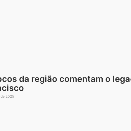
ocos da região comentam o leg
ncisco
l de 2025