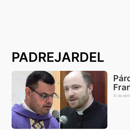
PADREJARDEL
Pár
Fra
21 de abri