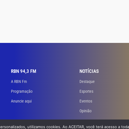
RBN 94,3 FM
NOTÍCIAS
A RBN Fm
Destaque
Programação
Esportes
Anuncie aqui
Eventos
Opinião
personalizados, utilizamos cookies. Ao ACEITAR, você terá acesso a toda
 Todos os direitos reservados. Desenvolvido
por GB Dev – Agência de Websites