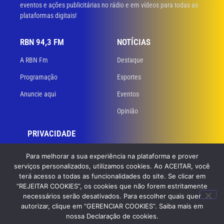
eventos e ações publicitárias no rádio e em vídeos para todas as
plataformas digitais!
RBN 94,3 FM
NOTÍCIAS
A RBN Fm
Destaque
Programação
Esportes
Anuncie aqui
Eventos
Opinião
PRIVACIDADE
Políticas de privacidade
Para melhorar a sua experiência na plataforma e prover
serviços personalizados, utilizamos cookies. Ao ACEITAR, você
Termos de uso
terá acesso a todas as funcionalidades do site. Se clicar em
“REJEITAR COOKIES”, os cookies que não forem estritamente
necessários serão desativados. Para escolher quais quer
© 2023 RBN 94,3 FM. Todos os direitos reservados. Desenvolvido
por
autorizar, clique em “GERENCIAR COOKIES”. Saiba mais em
GB Dev – Agência de Websites
nossa Declaração de cookies.