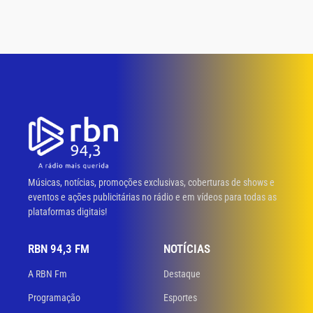
Músicas, notícias, promoções exclusivas, coberturas de shows e
eventos e ações publicitárias no rádio e em vídeos para todas as
plataformas digitais!
RBN 94,3 FM
NOTÍCIAS
A RBN Fm
Destaque
Programação
Esportes