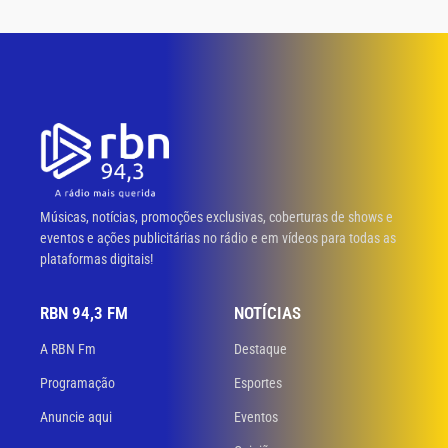
Músicas, notícias, promoções exclusivas, coberturas de shows e
eventos e ações publicitárias no rádio e em vídeos para todas as
plataformas digitais!
RBN 94,3 FM
NOTÍCIAS
A RBN Fm
Destaque
Programação
Esportes
Anuncie aqui
Eventos