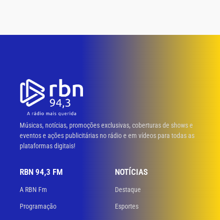
Músicas, notícias, promoções exclusivas, coberturas de shows e
eventos e ações publicitárias no rádio e em vídeos para todas as
plataformas digitais!
RBN 94,3 FM
NOTÍCIAS
A RBN Fm
Destaque
Programação
Esportes