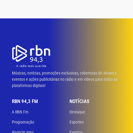
Músicas, notícias, promoções exclusivas, coberturas de shows e
eventos e ações publicitárias no rádio e em vídeos para todas as
plataformas digitais!
RBN 94,3 FM
NOTÍCIAS
A RBN Fm
Destaque
Programação
Esportes
Anuncie aqui
Eventos