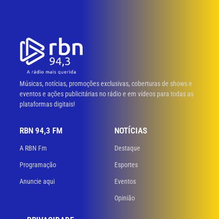
Músicas, notícias, promoções exclusivas, coberturas de shows e
eventos e ações publicitárias no rádio e em vídeos para todas as
plataformas digitais!
RBN 94,3 FM
NOTÍCIAS
A RBN Fm
Destaque
Programação
Esportes
Anuncie aqui
Eventos
Opinião