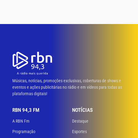
Músicas, notícias, promoções exclusivas, coberturas de shows e
eventos e ações publicitárias no rádio e em vídeos para todas as
plataformas digitais!
RBN 94,3 FM
NOTÍCIAS
A RBN Fm
Destaque
Programação
Esportes