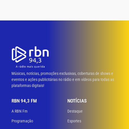
Músicas, notícias, promoções exclusivas, coberturas de shows e
eventos e ações publicitárias no rádio e em vídeos para todas as
plataformas digitais!
RBN 94,3 FM
NOTÍCIAS
A RBN Fm
Destaque
Programação
Esportes