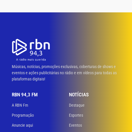
Músicas, notícias, promoções exclusivas, coberturas de shows e
eventos e ações publicitárias no rádio e em vídeos para todas as
plataformas digitais!
RBN 94,3 FM
NOTÍCIAS
A RBN Fm
Destaque
Programação
Esportes
Anuncie aqui
Eventos