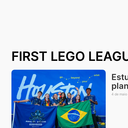
FIRST LEGO LEAG
Est
pla
4 de maio