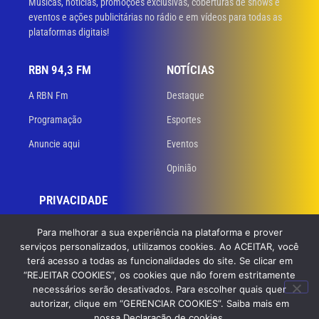
Músicas, notícias, promoções exclusivas, coberturas de shows e
eventos e ações publicitárias no rádio e em vídeos para todas as
plataformas digitais!
RBN 94,3 FM
NOTÍCIAS
A RBN Fm
Destaque
Programação
Esportes
Anuncie aqui
Eventos
Opinião
PRIVACIDADE
Políticas de privacidade
Para melhorar a sua experiência na plataforma e prover
serviços personalizados, utilizamos cookies. Ao ACEITAR, você
Termos de uso
terá acesso a todas as funcionalidades do site. Se clicar em
“REJEITAR COOKIES”, os cookies que não forem estritamente
necessários serão desativados. Para escolher quais quer
© 2023 RBN 94,3 FM. Todos os direitos reservados. Desenvolvido
por
autorizar, clique em “GERENCIAR COOKIES”. Saiba mais em
GB Dev – Agência de Websites
nossa Declaração de cookies.