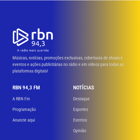
Músicas, notícias, promoções exclusivas, coberturas de shows e
eventos e ações publicitárias no rádio e em vídeos para todas as
plataformas digitais!
RBN 94,3 FM
NOTÍCIAS
A RBN Fm
Destaque
Programação
Esportes
Anuncie aqui
Eventos
Opinião