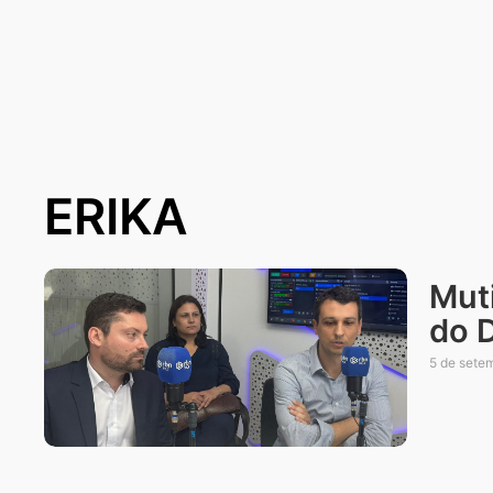
ERIKA
Mut
do D
5 de sete