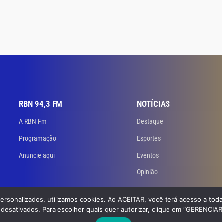
RBN 94,3 FM
NOTÍCIAS
A RBN Fm
Destaque
Programação
Esportes
Anuncie aqui
Eventos
Opinião
personalizados, utilizamos cookies. Ao ACEITAR, você terá acesso a toda
 Todos os direitos reservados. Desenvolvido
por GB Dev – Agência de Websites
desativados. Para escolher quais quer autorizar, clique em “GERENCIA