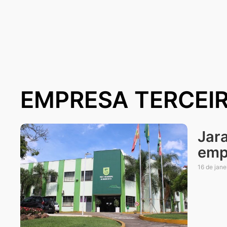
EMPRESA TERCEI
Jara
emp
16 de jane