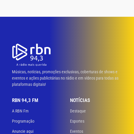
Músicas, notícias, promoções exclusivas, coberturas de shows e
eventos e ações publicitárias no rádio e em vídeos para todas as
plataformas digitais!
RBN 94,3 FM
NOTÍCIAS
A RBN Fm
Destaque
Programação
Esportes
Anuncie aqui
Eventos