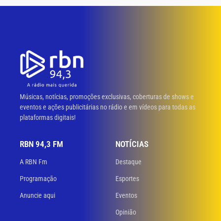
Músicas, notícias, promoções exclusivas, coberturas de shows e
eventos e ações publicitárias no rádio e em vídeos para todas as
plataformas digitais!
RBN 94,3 FM
NOTÍCIAS
A RBN Fm
Destaque
Programação
Esportes
Anuncie aqui
Eventos
Opinião