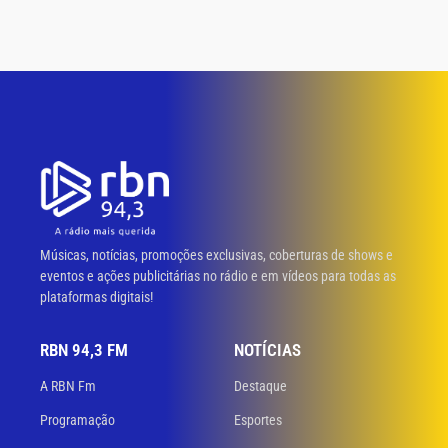
Músicas, notícias, promoções exclusivas, coberturas de shows e
eventos e ações publicitárias no rádio e em vídeos para todas as
plataformas digitais!
RBN 94,3 FM
NOTÍCIAS
A RBN Fm
Destaque
Programação
Esportes