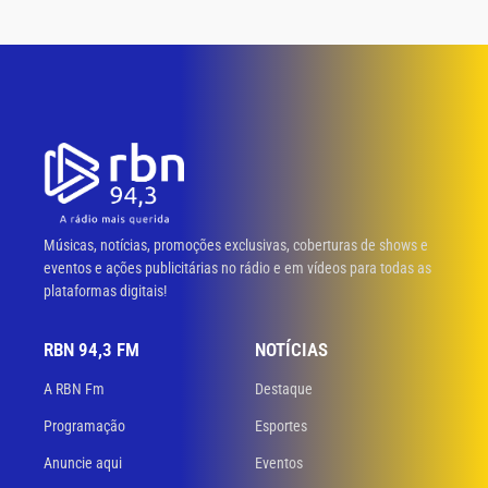
Músicas, notícias, promoções exclusivas, coberturas de shows e
eventos e ações publicitárias no rádio e em vídeos para todas as
plataformas digitais!
RBN 94,3 FM
NOTÍCIAS
A RBN Fm
Destaque
Programação
Esportes
Anuncie aqui
Eventos