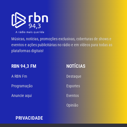
Músicas, notícias, promoções exclusivas, coberturas de shows e
eventos e ações publicitárias no rádio e em vídeos para todas as
plataformas digitais!
RBN 94,3 FM
NOTÍCIAS
A RBN Fm
Destaque
Programação
Esportes
Anuncie aqui
Eventos
Opinião
PRIVACIDADE