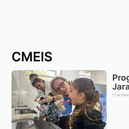
CMEIS
Pro
Jar
11 de feve