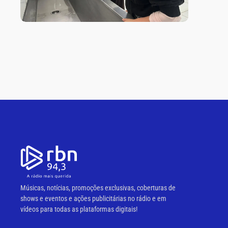
Músicas, notícias, promoções exclusivas, coberturas de
shows e eventos e ações publicitárias no rádio e em
vídeos para todas as plataformas digitais!