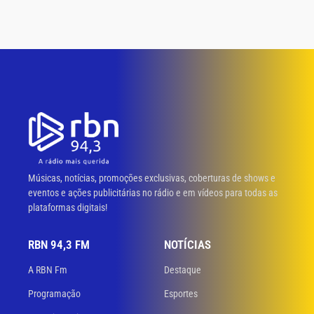
Músicas, notícias, promoções exclusivas, coberturas de shows e
eventos e ações publicitárias no rádio e em vídeos para todas as
plataformas digitais!
RBN 94,3 FM
NOTÍCIAS
A RBN Fm
Destaque
Programação
Esportes