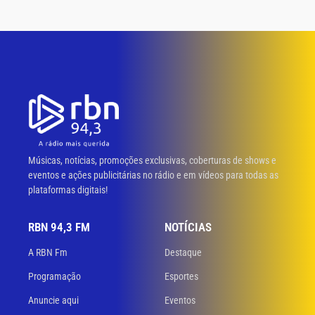
Músicas, notícias, promoções exclusivas, coberturas de shows e
eventos e ações publicitárias no rádio e em vídeos para todas as
plataformas digitais!
RBN 94,3 FM
NOTÍCIAS
A RBN Fm
Destaque
Programação
Esportes
Anuncie aqui
Eventos