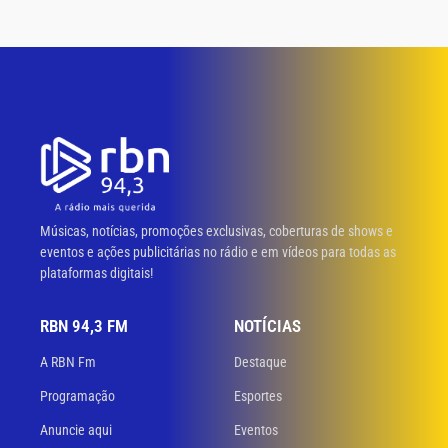
Músicas, notícias, promoções exclusivas, coberturas de shows e
eventos e ações publicitárias no rádio e em vídeos para todas as
plataformas digitais!
RBN 94,3 FM
NOTÍCIAS
A RBN Fm
Destaque
Programação
Esportes
Anuncie aqui
Eventos