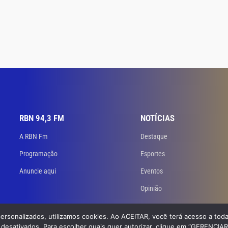
RBN 94,3 FM
NOTÍCIAS
A RBN Fm
Destaque
Programação
Esportes
Anuncie aqui
Eventos
Opinião
personalizados, utilizamos cookies. Ao ACEITAR, você terá acesso a toda
 Todos os direitos reservados. Desenvolvido
por GB Dev – Agência de Websites
desativados. Para escolher quais quer autorizar, clique em “GERENCIA