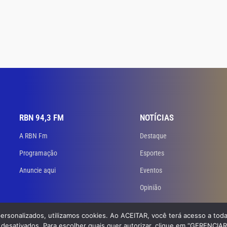
RBN 94,3 FM
NOTÍCIAS
A RBN Fm
Destaque
Programação
Esportes
Anuncie aqui
Eventos
Opinião
personalizados, utilizamos cookies. Ao ACEITAR, você terá acesso a toda
 Todos os direitos reservados. Desenvolvido
por GB Dev – Agência de Websites
desativados. Para escolher quais quer autorizar, clique em “GERENCIA