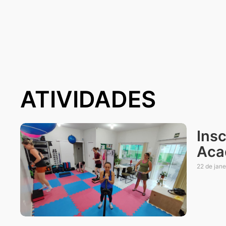
ATIVIDADES
Ins
Aca
22 de jane