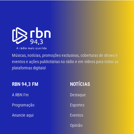
Músicas, notícias, promoções exclusivas, coberturas de shows e
eventos e ações publicitárias no rádio e em vídeos para todas as
plataformas digitais!
RBN 94,3 FM
NOTÍCIAS
A RBN Fm
Destaque
Programação
Esportes
Anuncie aqui
Eventos
Opinião