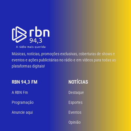
Músicas, notícias, promoções exclusivas, coberturas de shows e
eventos e ações publicitárias no rádio e em vídeos para todas as
plataformas digitais!
RBN 94,3 FM
NOTÍCIAS
A RBN Fm
Destaque
Programação
Esportes
Anuncie aqui
Eventos
Opinião