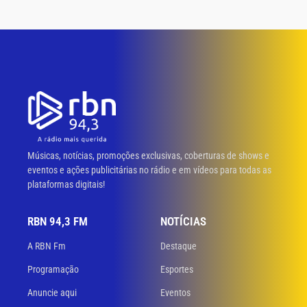
Músicas, notícias, promoções exclusivas, coberturas de shows e
eventos e ações publicitárias no rádio e em vídeos para todas as
plataformas digitais!
RBN 94,3 FM
NOTÍCIAS
A RBN Fm
Destaque
Programação
Esportes
Anuncie aqui
Eventos