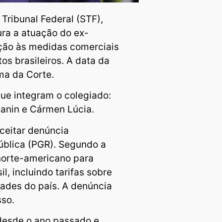
Tribunal Federal (STF),
ura a atuação do ex-
ção às medidas comerciais
s brasileiros. A data da
rma da Corte.
ue integram o colegiado:
Zanin e Cármen Lúcia.
ceitar denúncia
ública (PGR). Segundo a
 norte-americano para
l, incluindo tarifas sobre
dades do país. A denúncia
sso.
desde o ano passado e