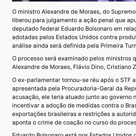
O ministro Alexandre de Moraes, do Supremo 
liberou para julgamento a ação penal que ap
deputado federal Eduardo Bolsonaro em rela
adotadas pelos Estados Unidos contra produto
análise ainda será definida pela Primeira Tu
O processo será examinado pelos ministros q
Alexandre de Moraes, Flávio Dino, Cristiano 
O ex-parlamentar tornou-se réu após o STF a
apresentada pela Procuradoria-Geral da Rep
acusação, ele teria atuado junto ao governo
incentivar a adoção de medidas contra o Brasi
exportações brasileiras e restrições a autori
aponta o crime de coação no curso do proce
Eduardo Bolsonaro está nos Estados Unidos 