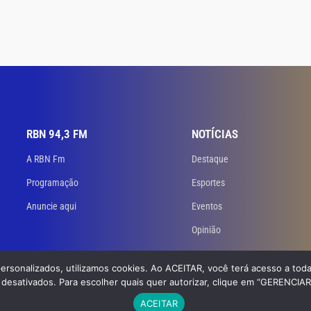
RBN 94,3 FM
NOTÍCIAS
A RBN Fm
Destaque
Programação
Esportes
Anuncie aqui
Eventos
Opinião
personalizados, utilizamos cookies. Ao ACEITAR, você terá acesso a toda
 Todos os direitos reservados. Desenvolvido
por GB Dev – Agência de Websites
desativados. Para escolher quais quer autorizar, clique em “GERENCIA
ACEITAR