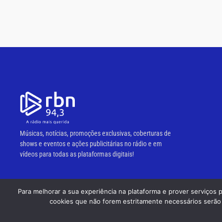
Músicas, notícias, promoções exclusivas, coberturas de
shows e eventos e ações publicitárias no rádio e em
vídeos para todas as plataformas digitais!
Para melhorar a sua experiência na plataforma e prover serviços 
© 2023 RBN 94,3 FM.
cookies que não forem estritamente necessários serão 