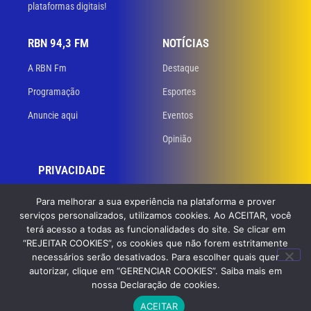
plataformas digitais!
RBN 94,3 FM
NOTÍCIAS
A RBN Fm
Destaque
Programação
Esportes
Anuncie aqui
Eventos
Opinião
PRIVACIDADE
Políticas de privacidade
Para melhorar a sua experiência na plataforma e prover
serviços personalizados, utilizamos cookies. Ao ACEITAR, você
Termos de uso
terá acesso a todas as funcionalidades do site. Se clicar em
“REJEITAR COOKIES”, os cookies que não forem estritamente
necessários serão desativados. Para escolher quais quer
© 2023 RBN 94,3 FM. Todos os direitos reservados. Desenvolvido
por
autorizar, clique em “GERENCIAR COOKIES”. Saiba mais em
GB Dev – Agência de Websites
nossa Declaração de cookies.
ACEITAR