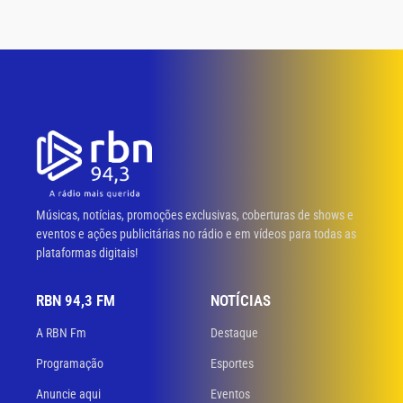
Músicas, notícias, promoções exclusivas, coberturas de shows e
eventos e ações publicitárias no rádio e em vídeos para todas as
plataformas digitais!
RBN 94,3 FM
NOTÍCIAS
A RBN Fm
Destaque
Programação
Esportes
Anuncie aqui
Eventos