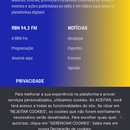
Músicas, notícias, promoções exclusivas, coberturas de shows e
eventos e ações publicitárias no rádio e em vídeos para todas as
plataformas digitais!
RBN 94,3 FM
NOTÍCIAS
A RBN Fm
Destaque
Programação
Esportes
Anuncie aqui
Eventos
Opinião
PRIVACIDADE
Políticas de privacidade
Para melhorar a sua experiência na plataforma e prover
serviços personalizados, utilizamos cookies. Ao ACEITAR, você
Termos de uso
terá acesso a todas as funcionalidades do site. Se clicar em
“REJEITAR COOKIES”, os cookies que não forem estritamente
necessários serão desativados. Para escolher quais quer
© 2023 RBN 94,3 FM. Todos os direitos reservados. Desenvolvido
por
autorizar, clique em “GERENCIAR COOKIES”. Saiba mais em
GB Dev – Agência de Websites
nossa Declaração de cookies.