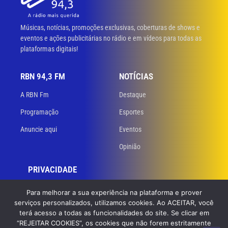
Músicas, notícias, promoções exclusivas, coberturas de shows e
eventos e ações publicitárias no rádio e em vídeos para todas as
plataformas digitais!
RBN 94,3 FM
NOTÍCIAS
A RBN Fm
Destaque
Programação
Esportes
Anuncie aqui
Eventos
Opinião
PRIVACIDADE
Políticas de privacidade
Para melhorar a sua experiência na plataforma e prover
serviços personalizados, utilizamos cookies. Ao ACEITAR, você
Termos de uso
terá acesso a todas as funcionalidades do site. Se clicar em
“REJEITAR COOKIES”, os cookies que não forem estritamente