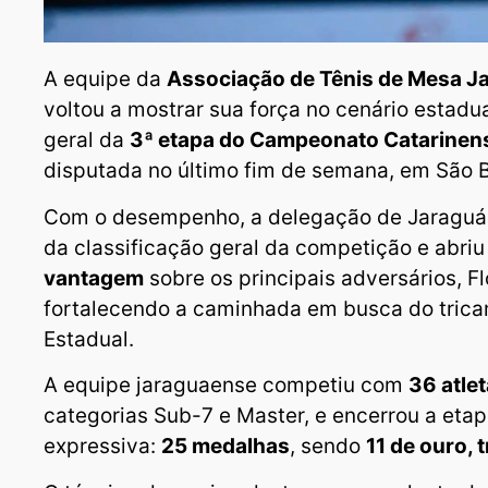
A equipe da
Associação de Tênis de Mesa J
voltou a mostrar sua força no cenário estadua
geral da
3ª etapa do Campeonato Catarinens
disputada no último fim de semana, em São B
Com o desempenho, a delegação de Jaraguá 
da classificação geral da competição e abri
vantagem
sobre os principais adversários, Flo
fortalecendo a caminhada em busca do tric
Estadual.
A equipe jaraguaense competiu com
36 atle
categorias Sub-7 e Master, e encerrou a e
expressiva:
25 medalhas
, sendo
11 de ouro, 