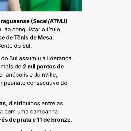
araguaense (Secel/ATMJ)
l ao conquistar o título
e de Tênis de Mesa
,
ento do Sul.
do Sul assumiu a liderança
u mais de
2 mil pontos de
rianópolis e Joinville,
ampeonato consecutivo do
tas
, distribuídos entre as
tapa com uma campanha
três de prata e 11 de bronze
.