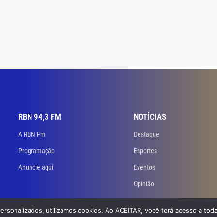
RBN 94,3 FM
NOTÍCIAS
A RBN Fm
Destaque
Programação
Esportes
Anuncie aqui
Eventos
Opinião
personalizados, utilizamos cookies. Ao ACEITAR, você terá acesso a toda
 Todos os direitos reservados. Desenvolvido
por GB Dev – Agência de Websites