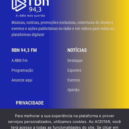
Músicas, notícias, promoções exclusivas, coberturas de shows e
eventos e ações publicitárias no rádio e em vídeos para todas as
plataformas digitais!
RBN 94,3 FM
NOTÍCIAS
A RBN Fm
Destaque
Programação
Esportes
Anuncie aqui
Eventos
Opinião
PRIVACIDADE
Políticas de privacidade
Para melhorar a sua experiência na plataforma e prover
serviços personalizados, utilizamos cookies. Ao ACEITAR, você
Termos de uso
terá acesso a todas as funcionalidades do site. Se clicar em