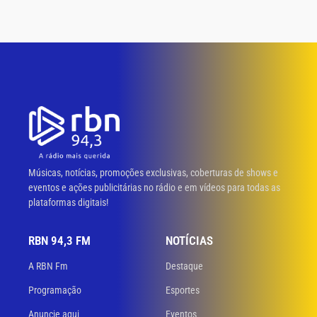
Músicas, notícias, promoções exclusivas, coberturas de shows e
eventos e ações publicitárias no rádio e em vídeos para todas as
plataformas digitais!
RBN 94,3 FM
NOTÍCIAS
A RBN Fm
Destaque
Programação
Esportes
Anuncie aqui
Eventos