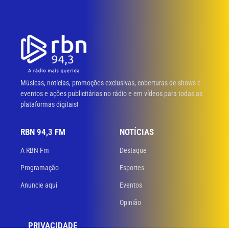
Músicas, notícias, promoções exclusivas, coberturas de shows e
eventos e ações publicitárias no rádio e em vídeos para todas as
plataformas digitais!
RBN 94,3 FM
NOTÍCIAS
A RBN Fm
Destaque
Programação
Esportes
Anuncie aqui
Eventos
Opinião
PRIVACIDADE